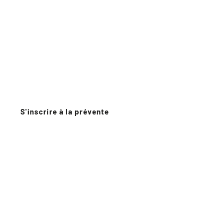
Corbane s'adapte à votre journée —  pas 
l'inverse. 
De 17L à 50L selon vos besoins, 
sans changer d'organisation.
S'inscrire à la prévente
Découvrir le système
Première série - 300 unités 
Disponibilité 14 Septembre 2026