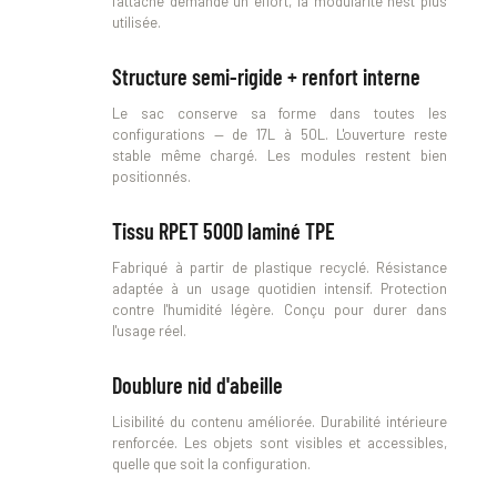
l'attache demande un effort, la modularité n'est plus 
utilisée.
Structure semi-rigide + renfort interne
Le sac conserve sa forme dans toutes les 
configurations — de 17L à 50L. L'ouverture reste 
stable même chargé. Les modules restent bien 
positionnés.
Tissu RPET 500D laminé TPE
Fabriqué à partir de plastique recyclé. Résistance 
adaptée à un usage quotidien intensif. Protection 
contre l'humidité légère. Conçu pour durer dans 
l'usage réel.
Doublure nid d'abeille
Lisibilité du contenu améliorée. Durabilité intérieure 
renforcée. Les objets sont visibles et accessibles, 
quelle que soit la configuration.