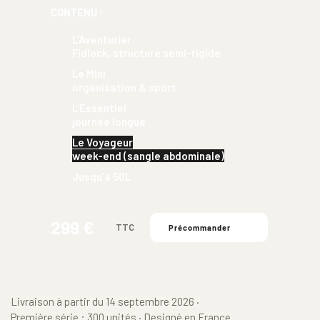
CONTENU :
L'Aventurier 
Fidlock, structure semi-rigide
Le Mini 
organisation & sport
L'Essentiel 
journée longue
Le Voyageur
week-end (sangle abdominale)
Jusqu'à 50L
299 € 
TTC
Précommander
Livraison à partir du 14 septembre 2026 · 
Première série : 300 unités · Designé en France