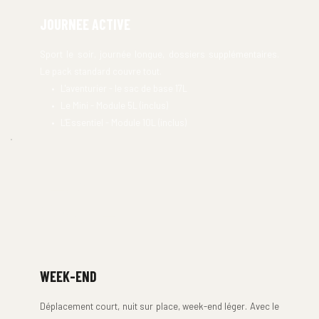
JOURNEE ACTIVE
Sport le soir, journée longue, dossiers supplémentaires. 
Le pack standard couvre tout.
L'aventurier - le sac de base 17L
Le Mini - Module 5L (inclus)
L'Essentiel - Module 10L (inclus)
50L
WEEK-END
Déplacement court, nuit sur place, week-end léger. Avec le 