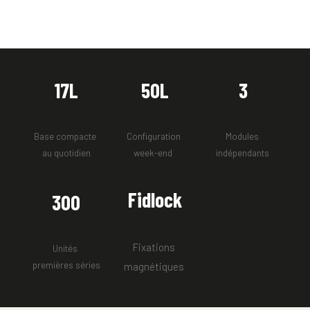
17L
50L
3
Base compacte 
Configuration 
Modules 
au quotidien
week-end  
indépendants 
Fidlock
300
Fixations 
Unités 
premières séries
magnétiques 