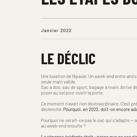
Janvier 2022
LE DÉCLIC
Une luxation de l'épaule. Un week-end entre amis.
seule main valide.
Sac à dos, sac de sport, bagage à main. Arrivé devan
poser au sol pour ouvrir la porte.
Ce moment n'avait rien d'extraordinaire. C'est pré
déclenché. 
Pourquoi, en 2022, doit-on encore ad
Pourquoi ne serait-ce pas le sac qui s'adapte — au
au week-end ensuite ?
La réponse évidente était : parce que ce sac n'exi