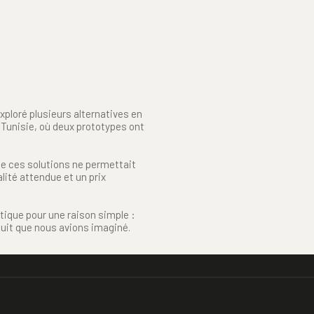
ploré plusieurs alternatives en 
Tunisie, où deux prototypes ont 
de ces solutions ne permettait 
alité attendue et un prix 
ique pour une raison simple : 
oduit que nous avions imaginé.