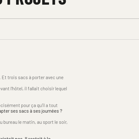
 Et trois sacs à porter avec une 
t l'hôtel, il fallait choisir lequel 
cisément pour ça qu'il a tout 
apter ses sacs à ses journées ?
 bureau le matin, au sport le soir, 
stait pas. Il restait à le 