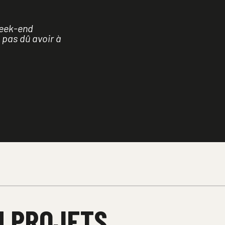
week-end 
 pas dû avoir à 
U PROJETS