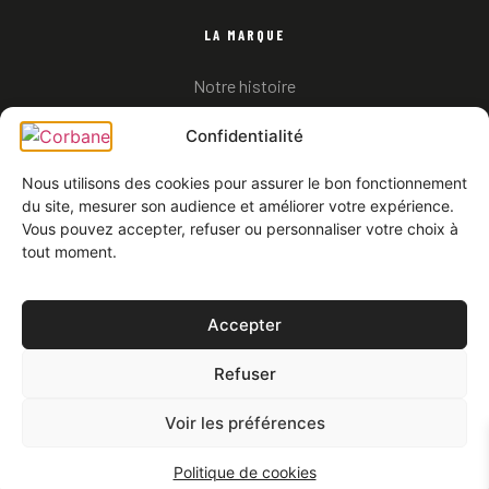
LA MARQUE
Notre histoire
A propos
Confidentialité
Nous utilisons des cookies pour assurer le bon fonctionnement
du site, mesurer son audience et améliorer votre expérience.
Vous pouvez accepter, refuser ou personnaliser votre choix à
SUPPORT
tout moment.
Mentions légales
Conditions Générales
Accepter
Politique de confidentialité & RGPD
Refuser
FAQ
Entretien & Durabilité
Voir les préférences
© 2026 Corbane. Tous droits réservés ·
Politique de cookies